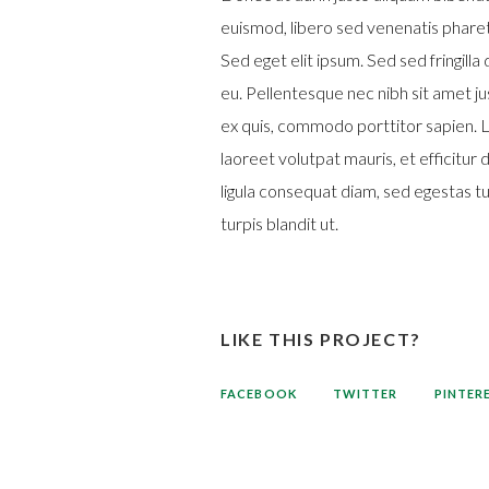
euismod, libero sed venenatis pharetr
Sed eget elit ipsum. Sed sed fringilla
eu. Pellentesque nec nibh sit amet ju
ex quis, commodo porttitor sapien. L
laoreet volutpat mauris, et efficitur 
ligula consequat diam, sed egestas tu
turpis blandit ut.
LIKE THIS PROJECT?
FACEBOOK
TWITTER
PINTER