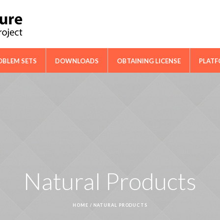
ical Cooperation Network on Cactus
OBLEM SETS
DOWNLOADS
OBTAINING LICENSE
PLAT
Natural Products
HOME
/
NATURAL PRODUCTS