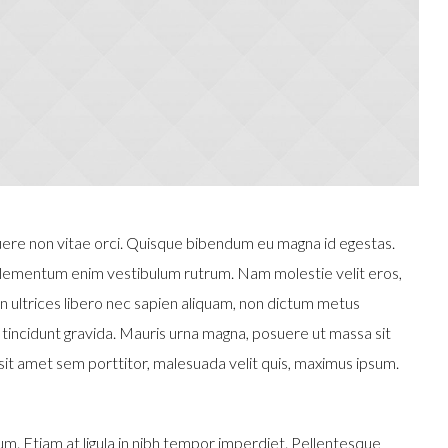
ere non vitae orci. Quisque bibendum eu magna id egestas.
 elementum enim vestibulum rutrum. Nam molestie velit eros,
In ultrices libero nec sapien aliquam, non dictum metus
 tincidunt gravida. Mauris urna magna, posuere ut massa sit
 sit amet sem porttitor, malesuada velit quis, maximus ipsum.
um. Etiam at ligula in nibh tempor imperdiet. Pellentesque