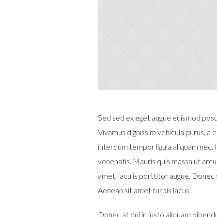
Sed sed ex eget augue euismod posu
Vivamus dignissim vehicula purus, a
interdum tempor ligula aliquam nec. 
venenatis. Mauris quis massa ut arcu
amet, iaculis porttitor augue. Donec
Aenean sit amet turpis lacus.
Donec at dui in justo aliquam bibend