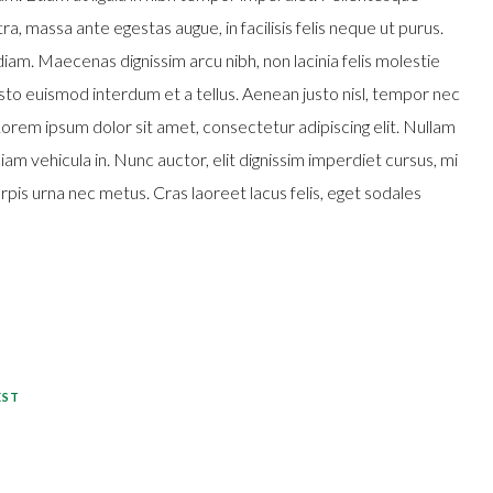
a, massa ante egestas augue, in facilisis felis neque ut purus.
 diam. Maecenas dignissim arcu nibh, non lacinia felis molestie
sto euismod interdum et a tellus. Aenean justo nisl, tempor nec
orem ipsum dolor sit amet, consectetur adipiscing elit. Nullam
diam vehicula in. Nunc auctor, elit dignissim imperdiet cursus, mi
rpis urna nec metus. Cras laoreet lacus felis, eget sodales
EST