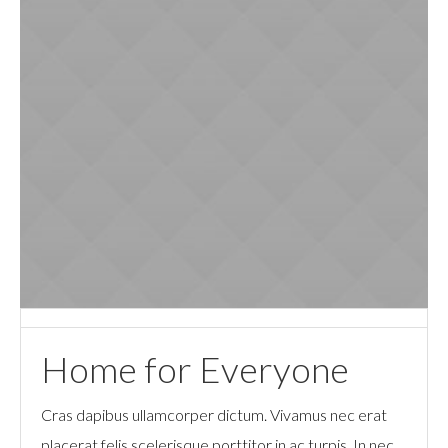
Home for Everyone
Cras dapibus ullamcorper dictum. Vivamus nec erat
placerat felis scelerisque porttitor in ac turpis. In nec